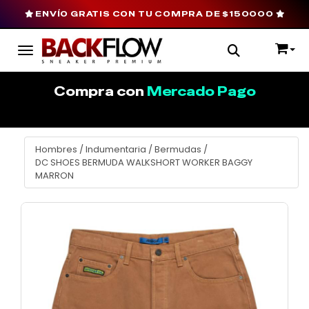
ENVÍO GRATIS CON TU COMPRA DE $150000
Toggle navigation
Compra con
Mercado Pago
Hombres
/
Indumentaria
/
Bermudas
/
DC SHOES BERMUDA WALKSHORT WORKER BAGGY
MARRON