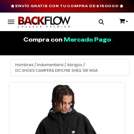
ENVÍO GRATIS CON TU COMPRA DE $150000
Toggle navigation
Compra con
Mercado Pago
Hombres
/
Indumentaria
/
Abrigos
/
DC SHOES CAMPERA DRYLYNE SHELL 10K NGA