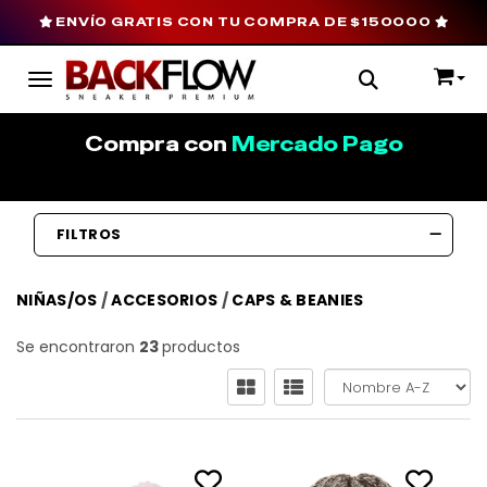
ENVÍO GRATIS CON TU COMPRA DE $150000
Toggle navigation
Compra con
Mercado Pago
FILTROS
NIÑAS/OS
/
ACCESORIOS
/
CAPS & BEANIES
Se encontraron
23
productos