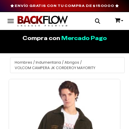
ENVÍO GRATIS CON TU COMPRA DE $150000
Toggle navigation
Compra con
Mercado Pago
Hombres
/
Indumentaria
/
Abrigos
/
VOLCOM CAMPERA JK CORDEROY MAYORITY