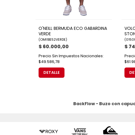
O'NEILL BERMUDA ECO GABARDINA
VOLC
VERDE
STON
(
OMI1BE52VERDE
)
(
0150
$ 60.000,00
$ 7
Precio Sin Impuestos Nacionales:
Preci
$49.586,78
$61.9
DETALLE
DE
BackFlow - Buzo con capuc