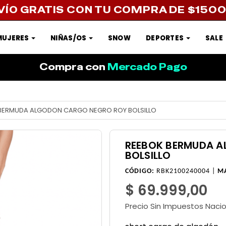
VÍO GRATIS CON TU COMPRA DE $150
MUJERES
NIÑAS/OS
SNOW
DEPORTES
SALE
Compra con
Mercado Pago
BERMUDA ALGODON CARGO NEGRO ROY BOLSILLO
REEBOK BERMUDA 
BOLSILLO
CÓDIGO:
RBK2100240004 |
M
$ 69.999,00
Precio Sin Impuestos Naci