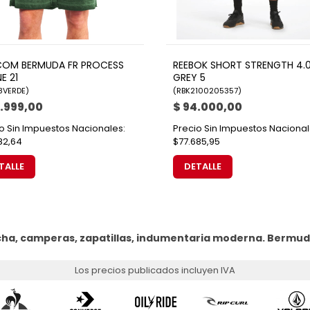
OM BERMUDA FR PROCESS
REEBOK SHORT STRENGTH 4.
E 21
GREY 5
8VERDE
)
(
RBK2100205357
)
4.999,00
$ 94.000,00
o Sin Impuestos Nacionales:
Precio Sin Impuestos Nacional
82,64
$77.685,95
TALLE
DETALLE
ha, camperas, zapatillas, indumentaria moderna.
Bermud
Los precios publicados incluyen IVA