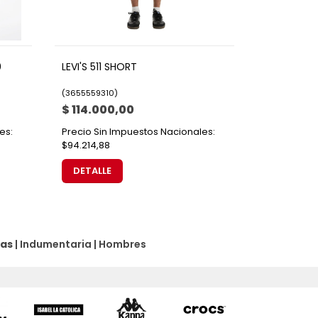
0
LEVI'S 511 SHORT
(
3655559310
)
$ 114.000,00
es:
Precio Sin Impuestos Nacionales:
$94.214,88
DETALLE
as
|
Indumentaria
|
Hombres