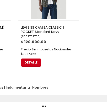
ZM)
LEVI'S SS CAMISA CLASSIC 1
POCKET Standard Navy
(
8662702760
)
$ 120.000,00
es:
Precio Sin Impuestos Nacionales:
$99.173,55
DETALLE
as
|
Indumentaria
|
Hombres