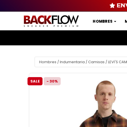
EN
HOMBRES
Hombres
/
Indumentaria
/
Camisas
/
LEVI'S CA
SALE
- 30%