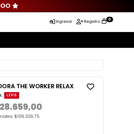
000
0
Ingresar
Registro
ADORA THE WORKER RELAX
A
:
LEVIS
128.659,00
onales:
$106.329,75