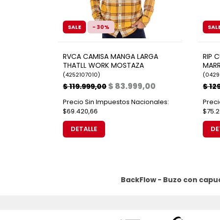
SALE
- 30%
SAL
RVCA CAMISA MANGA LARGA
RIP 
THATLL WORK MOSTAZA
MAR
(
4252107010
)
(
042
$ 83.999,00
$ 119.999,00
$ 12
Precio Sin Impuestos Nacionales:
Preci
$69.420,66
$75.2
DETALLE
DE
BackFlow - Buzo con capu