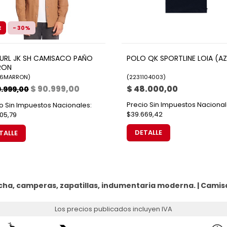
E
- 30%
CURL JK SH CAMISACO PAÑO
POLO QK SPORTLINE LOIA (A
RON
96MARRON
)
(
2231104003
)
$ 90.999,00
$ 48.000,00
9.999,00
Precio Sin Impuestos Nacional
o Sin Impuestos Nacionales:
$39.669,42
05,79
DETALLE
TALLE
cha, camperas, zapatillas, indumentaria moderna. |
Camis
Los precios publicados incluyen IVA