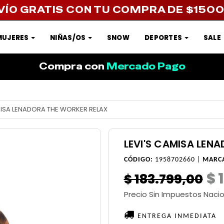
VÍO GRATIS CON TU COMPRA DE $150
MUJERES
NIÑAS/OS
SNOW
DEPORTES
SALE
Compra con
Mercado Pago
MISA LENADORA THE WORKER RELAX
LEVI'S CAMISA LEN
CÓDIGO:
1958702660 |
MARC
$ 
$ 183.799,00
Precio Sin Impuestos Naci
ENTREGA INMEDIATA