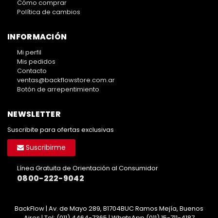
Cómo comprar
Política de cambios
INFORMACIÓN
Mi perfil
Mis pedidos
Contacto
ventas@backflowstore.com.ar
Botón de arrepentimiento
NEWSLETTER
Suscribite para ofertas exclusivas
Suscribirme
Línea Gratuita de Orientación al Consumidor
0800-222-9042
BackFlow | Av. de Mayo 289, B1704BUC Ramos Mejía, Buenos
Aires | Tel:
(011) 4464-7365 | WhatsApp (011) 15-711-4187