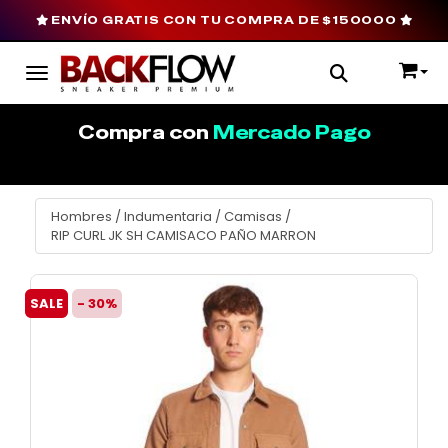
ENVÍO GRATIS CON TU COMPRA DE $150000
Toggle navigation
Compra con
Mercado Pago
Hombres
/
Indumentaria
/
Camisas
/
RIP CURL JK SH CAMISACO PAÑO MARRON
SALE
- 30%