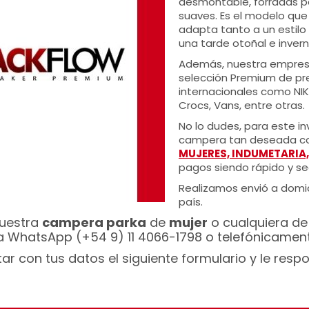
desmontable, forradas po
suaves. Es el modelo que
adapta tanto a un estilo
una tarde otoñal e invern
Además, nuestra empresa
selección Premium de pr
internacionales como NIK
Crocs, Vans, entre otras.
No lo dudes, para este i
campera tan deseada con
MUJERES, INDUMETARIA
pagos siendo rápido y se
Realizamos envió a domic
país.
nuestra
campera parka
de
mujer
o cualquiera de
a WhatsApp (+54 9) 11 4066-1798 o telefónicamen
 con tus datos el siguiente formulario y le res