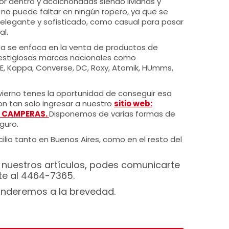
r dentro y acolchonadas siendo livianas y
 no puede faltar en ningún ropero, ya que se
 elegante y sofisticado, como casual para pasar
al.
 se enfoca en la venta de productos de
estigiosas marcas nacionales como
E, Kappa, Converse, DC, Roxy, Atomik, HUmms,
nvierno tenes la oportunidad de conseguir esa
 tan solo ingresar a nuestro
sitio we
b
:
, CAMPERAS
.
Disponemos de varias formas de
guro.
ilio tanto en Buenos Aires, como en el resto del
 nuestros artículos, podes comunicarte
te al 4464-7365.
ponderemos a la brevedad.