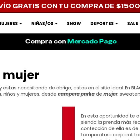
VÍO GRATIS CON TU COMPRA DE $150
MUJERES
NIÑAS/OS
SNOW
DEPORTES
SALE
Compra con
Mercado Pago
 mujer
y estas necesitando de abrigo, estas en el sitio ideal. En
, niños y mujeres, desde
campera parka
de
mujer
, sweater
En esta oportunidad te 
siendo la prenda más rec
confección de ella es de
temperatura corporal. L