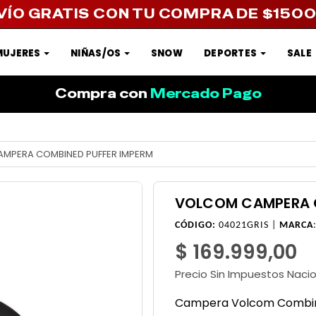
VÍO GRATIS CON TU COMPRA DE $150
MUJERES
NIÑAS/OS
SNOW
DEPORTES
SALE
Compra con
Mercado Pago
MPERA COMBINED PUFFER IMPERM
VOLCOM CAMPERA C
CÓDIGO:
04021GRIS |
MARCA
$ 169.999,00
Precio Sin Impuestos Naci
Campera Volcom Combine