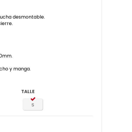
pucha desmontable.
ierre.
00mm.
cho y manga.
TALLE
S