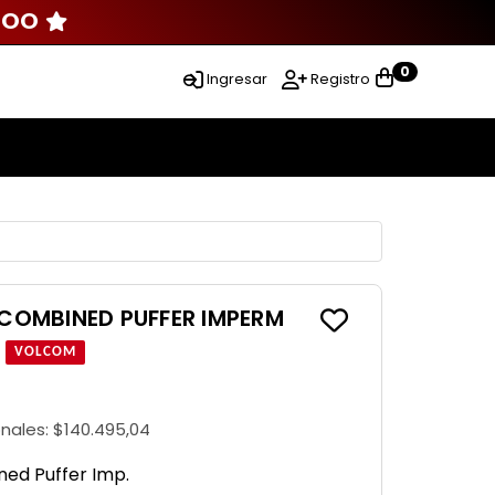
000
0
Ingresar
Registro
OMBINED PUFFER IMPERM
:
VOLCOM
onales:
$140.495,04
d Puffer Imp.