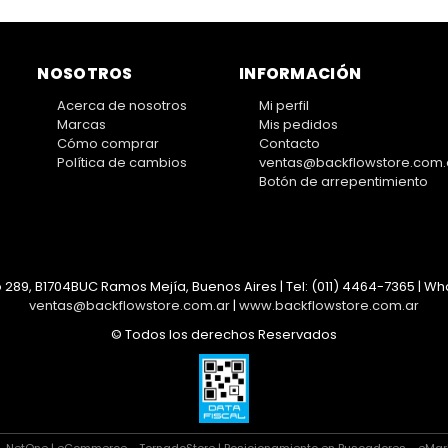
NOSOTROS
INFORMACIÓN
Acerca de nosotros
Mi perfil
Marcas
Mis pedidos
Cómo comprar
Contacto
Política de cambios
ventas@backflowstore.com.
Botón de arrepentimiento
 289, B1704BUC Ramos Mejía, Buenos Aires | Tel:
(011) 4464-7365 | Wha
ventas@backflowstore.com.ar
|
www.backflowstore.com.ar
© Todos los derechos Reservados
- NetOne
|
eCommerce - TornadoStore
|
Posicionamiento en Buscadores - eMar