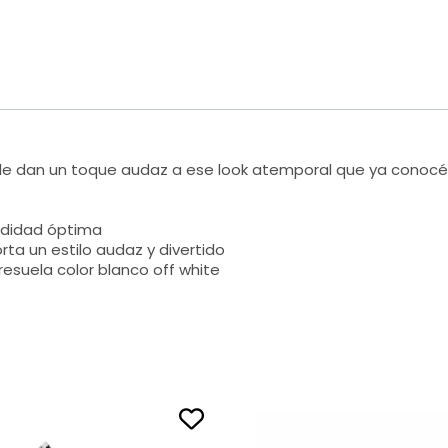
os le dan un toque audaz a ese look atemporal que ya conoc
odidad óptima
a un estilo audaz y divertido
resuela color blanco off white