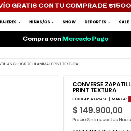
VÍO GRATIS CON TU COMPRA DE $150
MUJERES
NIÑAS/OS
SNOW
DEPORTES
SALE
Compra con
Mercado Pago
ILLAS CHUCK 70 HI ANIMAL PRINT TEXTURA
CONVERSE ZAPATILL
PRINT TEXTURA
CÓDIGO:
A14945C |
MARCA
:
$ 149.900,00
Precio Sin Impuestos Naci