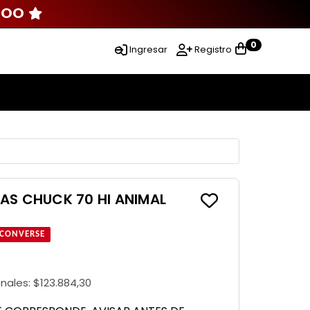
000
0
Ingresar
Registro
AS CHUCK 70 HI ANIMAL
CONVERSE
onales:
$123.884,30