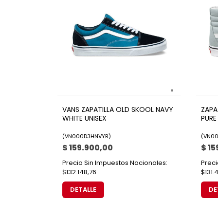
VANS ZAPATILLA OLD SKOOL NAVY
ZAPA
WHITE UNISEX
PURE
(
VN000D3HNVYR
)
(
VN00
$ 159.900,00
$ 15
Precio Sin Impuestos Nacionales:
Preci
$132.148,76
$131.
DETALLE
DE