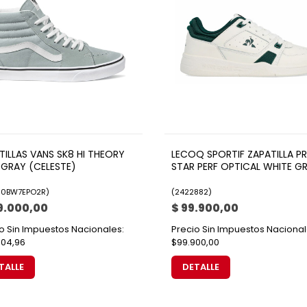
TILLAS VANS SK8 HI THEORY
LECOQ SPORTIF ZAPATILLA P
 GRAY (CELESTE)
STAR PERF OPTICAL WHITE G
0BW7EPO2R
)
(
2422882
)
9.000,00
$ 99.900,00
o Sin Impuestos Nacionales:
Precio Sin Impuestos Nacional
404,96
$99.900,00
TALLE
DETALLE