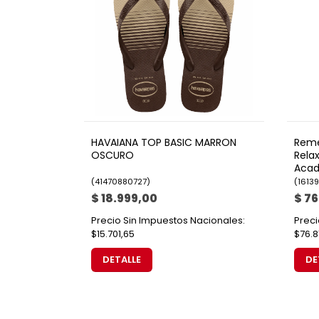
HAVAIANA TOP BASIC MARRON
Reme
OSCURO
Relax
Aca
(
41470880727
)
(
1613
$ 18.999,00
$ 76
Precio Sin Impuestos Nacionales:
Preci
$15.701,65
$76.8
DETALLE
DE