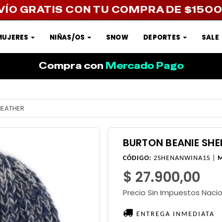
VÍO GRATIS CON TU COMPRA DE $150
MUJERES
NIÑAS/OS
SNOW
DEPORTES
SALE
Compra con
Mercado Pago
HEATHER
BURTON BEANIE SH
CÓDIGO:
2SHENANWINA1S |
$ 27.900,00
Precio Sin Impuestos Naci
ENTREGA INMEDIATA