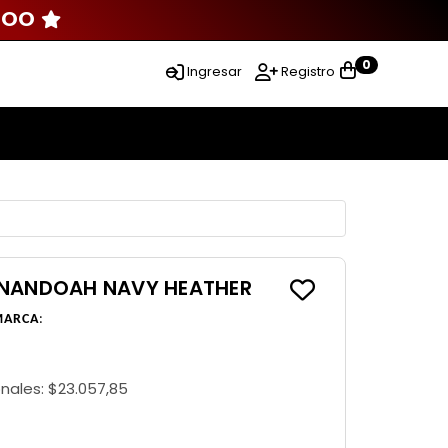
000
0
Ingresar
Registro
ENANDOAH NAVY HEATHER
MARCA
:
onales:
$23.057,85