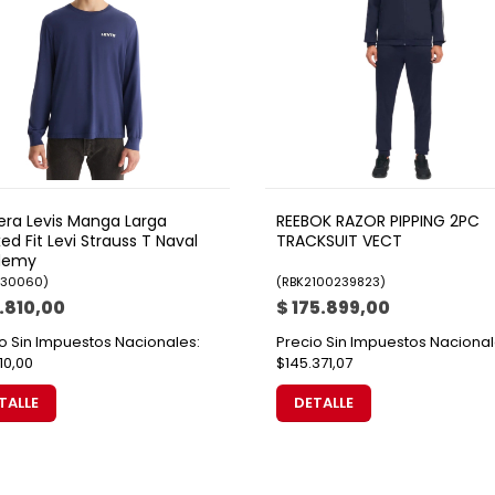
ra Levis Manga Larga
REEBOK RAZOR PIPPING 2PC
ed Fit Levi Strauss T Naval
TRACKSUIT VECT
demy
930060
)
(
RBK2100239823
)
.810,00
$ 175.899,00
o Sin Impuestos Nacionales:
Precio Sin Impuestos Nacional
10,00
$145.371,07
TALLE
DETALLE