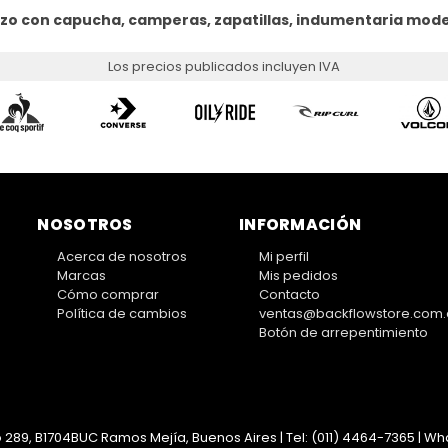
uzo con capucha, camperas, zapatillas, indumentaria mod
Los precios publicados incluyen IVA
NOSOTROS
INFORMACIÓN
Acerca de nosotros
Mi perfil
Marcas
Mis pedidos
Cómo comprar
Contacto
Política de cambios
ventas@backflowstore.com.
Botón de arrepentimiento
 289, B1704BUC Ramos Mejía, Buenos Aires | Tel:
(011) 4464-7365 | Wha