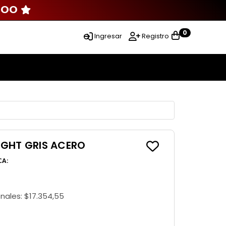
000
0
Ingresar
Registro
IGHT GRIS ACERO
CA
:
onales:
$17.354,55