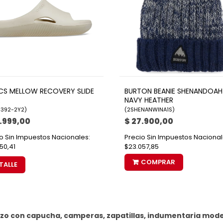
S MELLOW RECOVERY SLIDE
BURTON BEANIE SHENANDOAH
E
NAVY HEATHER
392-2Y2
)
(
2SHENANWINA1S
)
.999,00
$ 27.900,00
o Sin Impuestos Nacionales:
Precio Sin Impuestos Nacional
50,41
$23.057,85
COMPRAR
TALLE
uzo con capucha, camperas, zapatillas, indumentaria mod