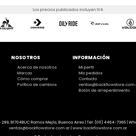
Los precios publicados incluyen IVA
NOSOTROS
INFORMACIÓN
Acerca de nosotros
Mi perfil
Marcas
Mis pedidos
Cómo comprar
Contacto
Política de cambios
ventas@backflowstore.com.
Botón de arrepentimiento
 289, B1704BUC Ramos Mejía, Buenos Aires | Tel:
(011) 4464-7365 | Wha
ventas@backflowstore.com.ar
|
www.backflowstore.com.ar