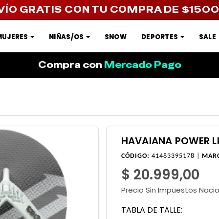
VÍO GRATIS CON TU COMPRA DE $150
MUJERES
NIÑAS/OS
SNOW
DEPORTES
SALE
Compra con
Mercado Pago
HAVAIANA POWER L
CÓDIGO:
41483395178 |
MAR
$ 20.999,00
Precio Sin Impuestos Naci
TABLA DE TALLE: