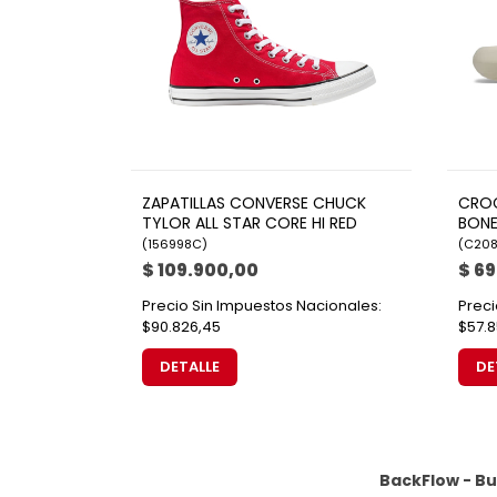
ZAPATILLAS CONVERSE CHUCK
CROC
TYLOR ALL STAR CORE HI RED
BON
(
156998C
)
(
C208
$ 109.900,00
$ 69
Precio Sin Impuestos Nacionales:
Preci
$90.826,45
$57.8
DETALLE
DE
BackFlow - B