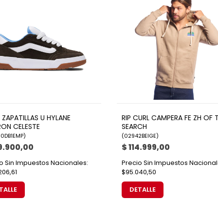
 ZAPATILLAS U HYLANE
RIP CURL CAMPERA FE ZH OF 
ON CELESTE
SEARCH
0DB1EMP
)
(
02942BEIGE
)
9.900,00
$ 114.999,00
o Sin Impuestos Nacionales:
Precio Sin Impuestos Nacional
206,61
$95.040,50
TALLE
DETALLE