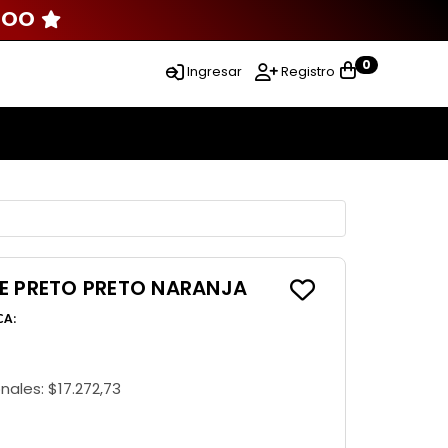
000
0
Ingresar
Registro
E PRETO PRETO NARANJA
CA
:
onales:
$17.272,73