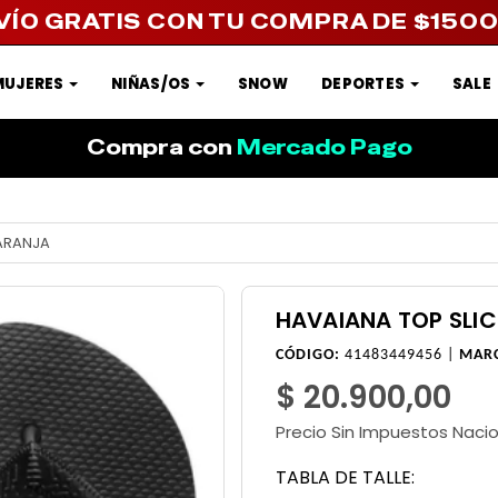
VÍO GRATIS CON TU COMPRA DE $150
MUJERES
NIÑAS/OS
SNOW
DEPORTES
SALE
Compra con
Mercado Pago
NARANJA
HAVAIANA TOP SLIC
CÓDIGO:
41483449456 |
MAR
$ 20.900,00
Precio Sin Impuestos Naci
TABLA DE TALLE: