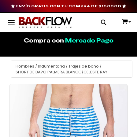
ENVÍO GRATIS CON TU COMPRA DE $150000
Toggle navigation
Compra con
Mercado Pago
Hombres
/
Indumentaria
/
Trajes de baño
/
SHORT DE BA?O PALMERA BLANCO/CELESTE RAY