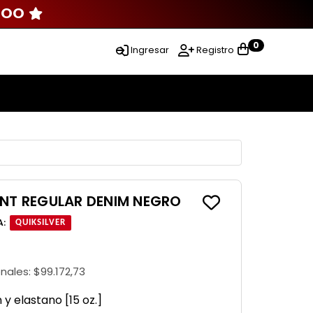
000
0
Ingresar
Registro
ANT REGULAR DENIM NEGRO
A
:
QUIKSILVER
onales:
$99.172,73
y elastano [15 oz.]