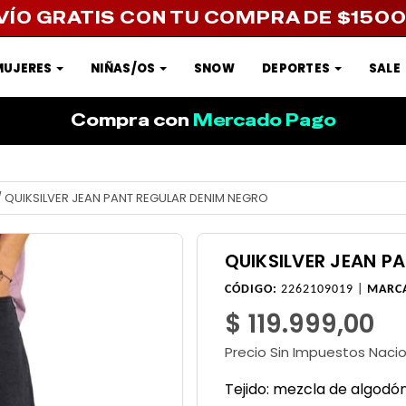
VÍO GRATIS CON TU COMPRA DE $150
MUJERES
NIÑAS/OS
SNOW
DEPORTES
SALE
Compra con
Mercado Pago
/
QUIKSILVER JEAN PANT REGULAR DENIM NEGRO
QUIKSILVER JEAN P
CÓDIGO:
2262109019 |
MARC
$ 119.999,00
Precio Sin Impuestos Naci
Tejido:
mezcla de algodón 