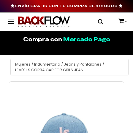
ENVÍO GRATIS CON TU COMPRA DE $150000
Toggle navigation
Compra con
Mercado Pago
Mujeres
/
Indumentaria
/
Jeans y Pantalones
/
LEVI'S LS GORRA CAP FOR GIRLS JEAN