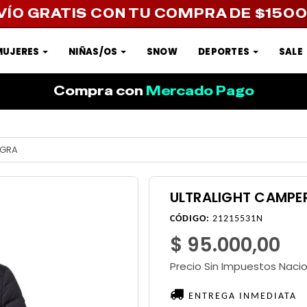
VÍO GRATIS CON TU COMPRA DE $150
MUJERES
NIÑAS/OS
SNOW
DEPORTES
SALE
Compra con
Mercado Pago
EGRA
ULTRALIGHT CAMPE
CÓDIGO:
21215531N
$ 95.000,00
Precio Sin Impuestos Naci
ENTREGA INMEDIATA