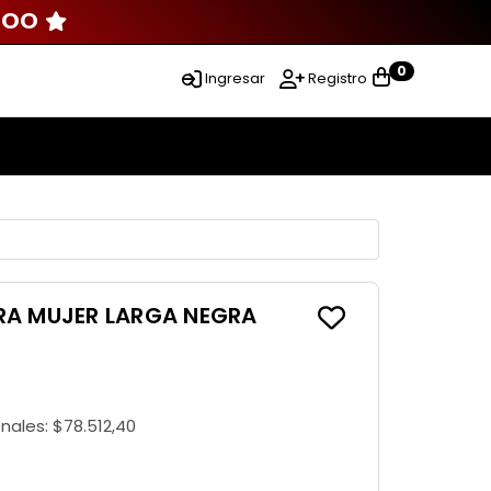
000
0
Ingresar
Registro
RA MUJER LARGA NEGRA
onales:
$78.512,40