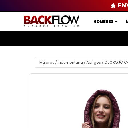
EN
HOMBRES
Mujeres
/
Indumentaria
/
Abrigos
/
OJOROJO CA