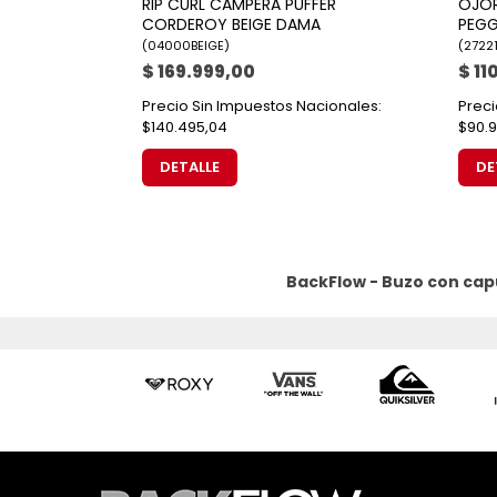
RIP CURL CAMPERA PUFFER
OJOR
CORDEROY BEIGE DAMA
PEGG
(
04000BEIGE
)
(
2722
$ 169.999,00
$ 11
Precio Sin Impuestos Nacionales:
Preci
$140.495,04
$90.9
DETALLE
DE
BackFlow - Buzo con cap