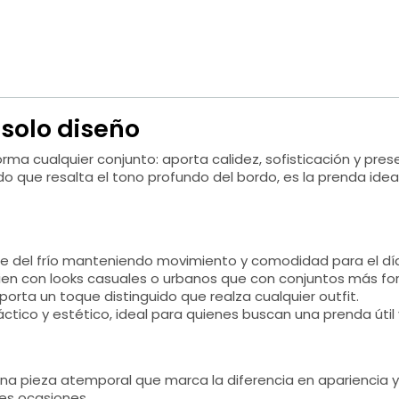
 solo diseño
ma cualquier conjunto: aporta calidez, sofisticación y pre
do que resalta el tono profundo del bordo, es la prenda i
e del frío manteniendo movimiento y comodidad para el día
ien con looks casuales o urbanos que con conjuntos más fo
orta un toque distinguido que realza cualquier outfit.
tico y estético, ideal para quienes buscan una prenda útil 
na pieza atemporal que marca la diferencia en apariencia y 
les ocasiones.