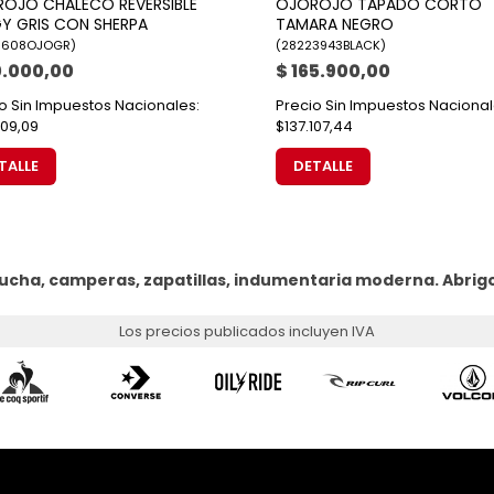
OJO CHALECO REVERSIBLE
OJOROJO TAPADO CORTO
Y GRIS CON SHERPA
TAMARA NEGRO
1608OJOGR
)
(
28223943BLACK
)
0.000,00
$ 165.900,00
o Sin Impuestos Nacionales:
Precio Sin Impuestos Nacional
09,09
$137.107,44
TALLE
DETALLE
ucha, camperas, zapatillas, indumentaria moderna.
Abrig
Los precios publicados incluyen IVA