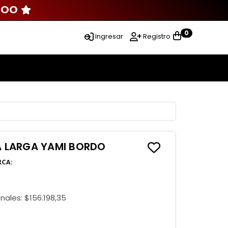
000
0
Ingresar
Registro
 LARGA YAMI BORDO
RCA
:
onales:
$156.198,35