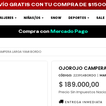
VÍO GRATIS CON TU COMPRA DE $150
MUJERES
NIÑAS/OS
SNOW
DEPORTES
SALE
Compra con
Mercado Pago
MPERA LARGA YAMI BORDO
OJOROJO CAMPERA
CÓDIGO:
223914BORDO |
MA
$ 189.000,00
Precio Sin Impuestos Naci
ENTREGA INMEDIATA