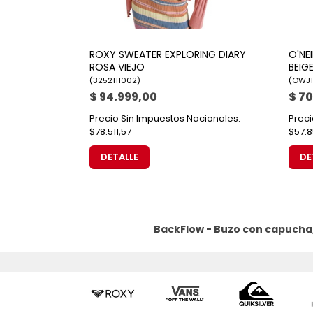
ROXY SWEATER EXPLORING DIARY
O'NE
ROSA VIEJO
BEIG
(
3252111002
)
(
OWJ1
$ 94.999,00
$ 7
Precio Sin Impuestos Nacionales:
Preci
$78.511,57
$57.8
DETALLE
DE
BackFlow - Buzo con capucha