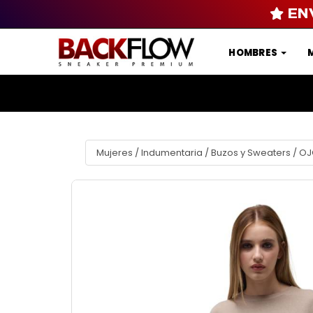
EN
HOMBRES
Mujeres
/
Indumentaria
/
Buzos y Sweaters
/
OJ