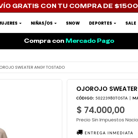
VÍO GRATIS CON TU COMPRA DE $150
MUJERES
NIÑAS/OS
SNOW
DEPORTES
SALE
Compra con
Mercado Pago
OROJO SWEATER ANGY TOSTADO
OJOROJO SWEATER
CÓDIGO:
50223980TOSTA |
M
$ 74.000,00
Precio Sin Impuestos Naci
ENTREGA INMEDIATA