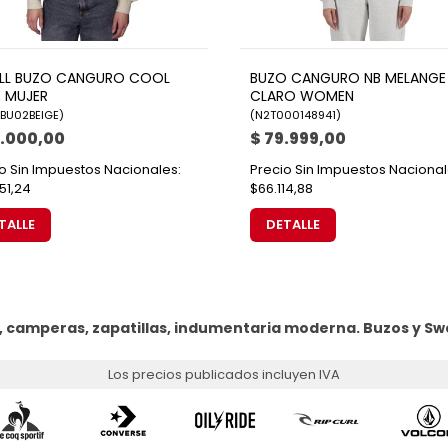
ILL BUZO CANGURO COOL
BUZO CANGURO NB MELANGE
E MUJER
CLARO WOMEN
BU02BEIGE
)
(
N2T000148941
)
0.000,00
$ 79.999,00
o Sin Impuestos Nacionales:
Precio Sin Impuestos Nacional
51,24
$66.114,88
TALLE
DETALLE
, camperas, zapatillas, indumentaria moderna.
Buzos y Sw
Los precios publicados incluyen IVA