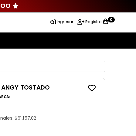
000
0
Ingresar
Registro
 ANGY TOSTADO
ARCA
:
onales:
$61.157,02