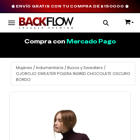
ENVÍO GRATIS CON TU COMPRA DE $150000
Toggle navigation
Compra con
Mercado Pago
Mujeres
/
Indumentaria
/
Buzos y Sweaters
/
OJOROJO SWEATER POLERA INGRID CHOCOLATE OSCURO
BORDO