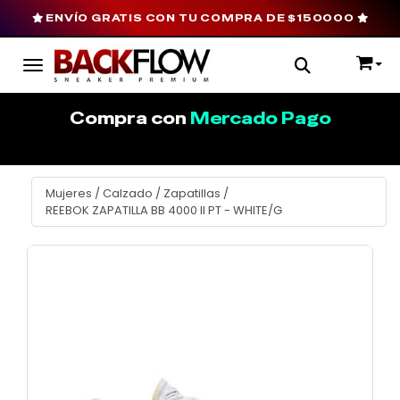
ENVÍO GRATIS CON TU COMPRA DE $150000
Toggle navigation
Compra con
Mercado Pago
Mujeres
/
Calzado
/
Zapatillas
/
REEBOK ZAPATILLA BB 4000 II PT - WHITE/G