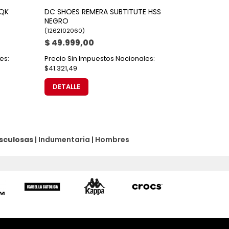
 QK
DC SHOES REMERA SUBTITUTE HSS
NEGRO
(
1262102060
)
$ 49.999,00
es:
Precio Sin Impuestos Nacionales:
$41.321,49
DETALLE
sculosas
|
Indumentaria
|
Hombres