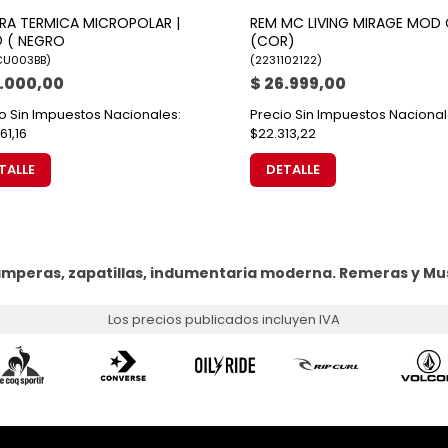
RA TERMICA MICROPOLAR |
REM MC LIVING MIRAGE MOD
 ( NEGRO
(COR)
CU003BB
)
(
2231102122
)
5.000,00
$ 26.999,00
o Sin Impuestos Nacionales:
Precio Sin Impuestos Nacional
61,16
$22.313,22
TALLE
DETALLE
amperas, zapatillas, indumentaria moderna.
Remeras y Mu
Los precios publicados incluyen IVA