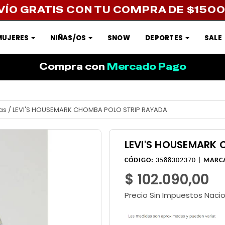
VÍO GRATIS CON TU COMPRA DE $150
MUJERES
NIÑAS/OS
SNOW
DEPORTES
SALE
Compra con
Mercado Pago
as
/
LEVI'S HOUSEMARK CHOMBA POLO STRIP RAYADA
LEVI'S HOUSEMARK
CÓDIGO:
3588302370 |
MARC
$ 102.090,00
Precio Sin Impuestos Naci