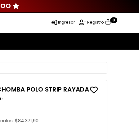
000
0
Ingresar
Registro
 CHOMBA POLO STRIP RAYADA
A
:
onales:
$84.371,90