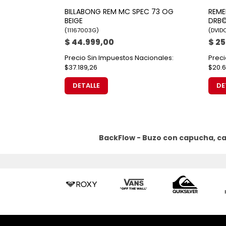
BILLABONG REM MC SPEC 73 OG
REME
BEIGE
DRB©
(
11167003G
)
(
DVID
$ 44.999,00
$ 2
Precio Sin Impuestos Nacionales:
Preci
$37.189,26
$20.6
DETALLE
DE
BackFlow - Buzo con capucha, c