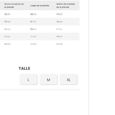
TALLE
L
M
XL