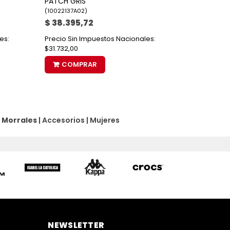
PATCH GRIS
(
10022137A02
)
$ 38.395,72
es:
Precio Sin Impuestos Nacionales:
$31.732,00
COMPRAR
 Morrales
|
Accesorios
|
Mujeres
NEWSLETTER