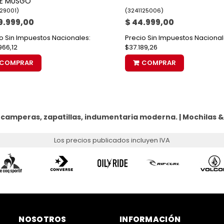
DE MUSGO
129001
)
(
3241125006
)
9.999,00
$ 44.999,00
o Sin Impuestos Nacionales:
Precio Sin Impuestos Nacional
966,12
$37.189,26
COMPRAR
COMPRAR
 camperas, zapatillas, indumentaria moderna. |
Mochilas &
Los precios publicados incluyen IVA
NOSOTROS
INFORMACIÓN