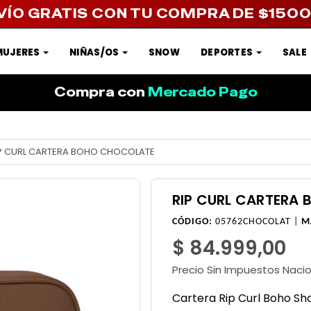
VÍO GRATIS CON TU COMPRA DE $150
MUJERES
NIÑAS/OS
SNOW
DEPORTES
SALE
Compra con
Mercado Pago
P CURL CARTERA BOHO CHOCOLATE
RIP CURL CARTERA
CÓDIGO:
05762CHOCOLAT |
M
$ 84.999,00
Precio Sin Impuestos Naci
Cartera Rip Curl Boho Sh