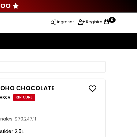
000
0
Ingresar
Registro
 BOHO CHOCOLATE
ARCA
:
RIP CURL
onales:
$70.247,11
oulder 2.5L