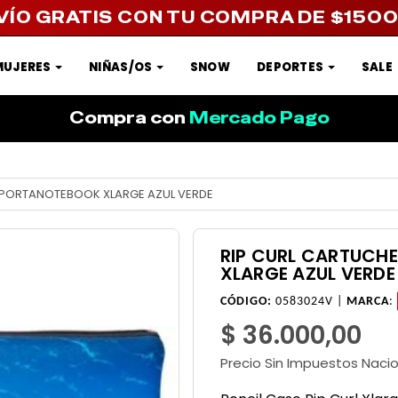
VÍO GRATIS CON TU COMPRA DE $150
MUJERES
NIÑAS/OS
SNOW
DEPORTES
SALE
Compra con
Mercado Pago
/PORTANOTEBOOK XLARGE AZUL VERDE
RIP CURL CARTUC
XLARGE AZUL VERDE
CÓDIGO:
0583024V |
MARCA
:
$ 36.000,00
Precio Sin Impuestos Naci