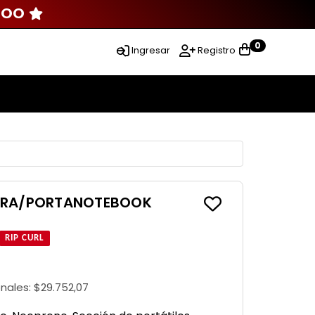
000
0
Ingresar
Registro
HERA/PORTANOTEBOOK
RIP CURL
onales:
$29.752,07