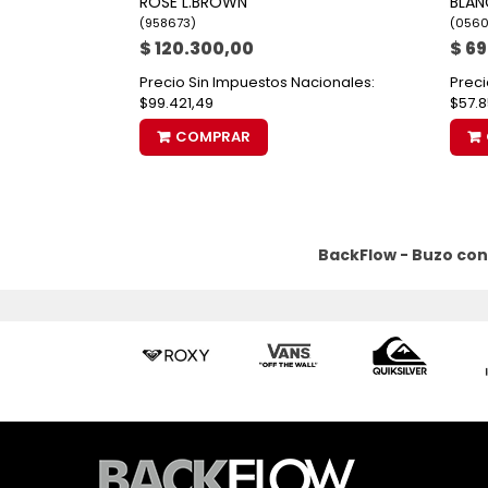
ROSE L.BROWN
BLAN
(
958673
)
(
056
$ 120.300,00
$ 69
Precio Sin Impuestos Nacionales:
Preci
$99.421,49
$57.8
COMPRAR
BackFlow - Buzo con