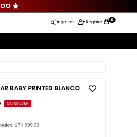
000
0
Ingresar
Registro
AR BABY PRINTED BLANCO
A
:
QUIKSILVER
onales:
$74.999,00