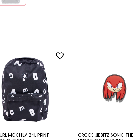
CURL MOCHILA 24L PRINT
CROCS JIBBITZ SONIC THE