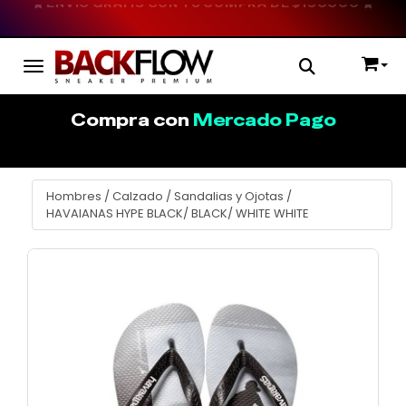
ENVÍO GRATIS CON TU COMPRA DE $150000
Toggle navigation
Compra con
Mercado Pago
Hombres
/
Calzado
/
Sandalias y Ojotas
/
HAVAIANAS HYPE BLACK/ BLACK/ WHITE WHITE