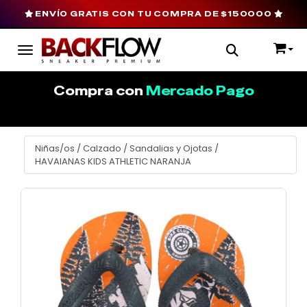
ENVÍO GRATIS CON TU COMPRA DE $150000
Toggle navigation
Compra con
Mercado Pago
Niñas/os
/
Calzado
/
Sandalias y Ojotas
/
HAVAIANAS KIDS ATHLETIC NARANJA