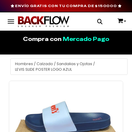
ENVÍO GRATIS CON TU COMPRA DE $150000
Toggle navigation
Compra con
Mercado Pago
Hombres
/
Calzado
/
Sandalias y Ojotas
/
LEVIS SLIDE POSTER LOGO AZUL