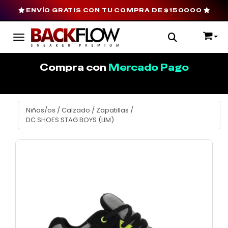
ENVÍO GRATIS CON TU COMPRA DE $150000
Toggle navigation
Compra con
Mercado Pago
Niñas/os
/
Calzado
/
Zapatillas
/
DC SHOES STAG BOYS (LIM)