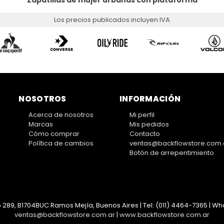
Zapatillas de mujer urbanas con plataforma
Los precios publicados incluyen IVA
NOSOTROS
INFORMACIÓN
Acerca de nosotros
Mi perfil
Marcas
Mis pedidos
Cómo comprar
Contacto
Política de cambios
ventas@backflowstore.com.
Botón de arrepentimiento
 289, B1704BUC Ramos Mejía, Buenos Aires | Tel:
(011) 4464-7365 | Wha
ventas@backflowstore.com.ar
|
www.backflowstore.com.ar