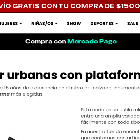
VÍO GRATIS CON TU COMPRA DE $150
MUJERES
NIÑAS/OS
SNOW
DEPORTES
SALE
Compra con
Mercado Pago
er urbanas con platafo
 15 años de experiencia en el rubro del calzado, indument
orma
más elegidas.
Si tu onda es un estilo r
entre una amplia varieda
fácilmente con todo tipo
En nuestra tienda encontr
que contamos con artícu