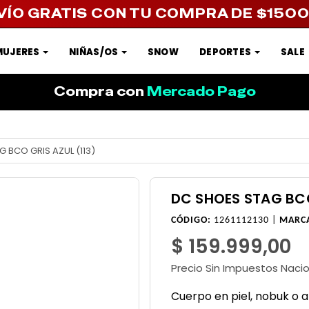
VÍO GRATIS CON TU COMPRA DE $150
MUJERES
NIÑAS/OS
SNOW
DEPORTES
SALE
Compra con
Mercado Pago
 BCO GRIS AZUL (113)
DC SHOES STAG BCO
CÓDIGO:
1261112130 |
MARC
$ 159.999,00
Precio Sin Impuestos Naci
Cuerpo en piel, nobuk o 