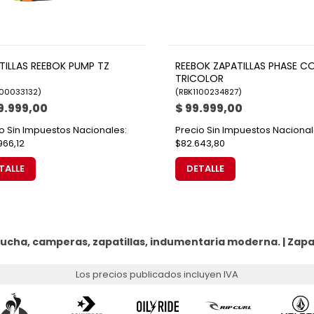
TILLAS REEBOK PUMP TZ
REEBOK ZAPATILLAS PHASE C
TRICOLOR
100033132
)
(
RBK1100234827
)
9.999,00
$ 99.999,00
o Sin Impuestos Nacionales:
Precio Sin Impuestos Nacional
966,12
$82.643,80
TALLE
DETALLE
ucha, camperas, zapatillas, indumentaria moderna. |
Zapat
Los precios publicados incluyen IVA