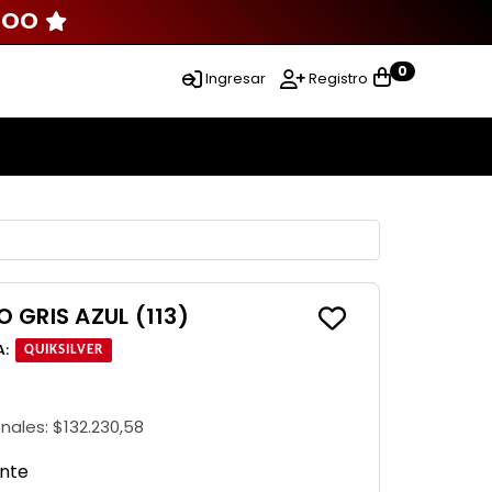
000
0
Ingresar
Registro
 GRIS AZUL (113)
A
:
QUIKSILVER
onales:
$132.230,58
ante