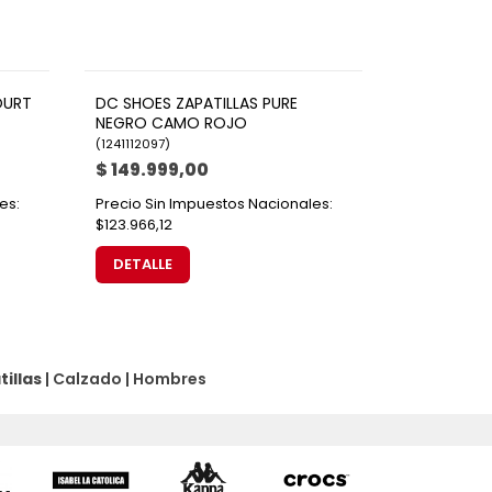
OURT
DC SHOES ZAPATILLAS PURE
NEGRO CAMO ROJO
(
1241112097
)
$ 149.999,00
es:
Precio Sin Impuestos Nacionales:
$123.966,12
DETALLE
illas
|
Calzado
|
Hombres