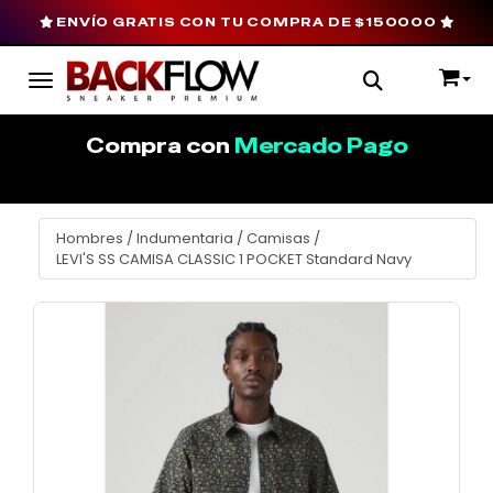
ENVÍO GRATIS CON TU COMPRA DE $150000
Toggle navigation
Compra con
Mercado Pago
Hombres
/
Indumentaria
/
Camisas
/
LEVI'S SS CAMISA CLASSIC 1 POCKET Standard Navy