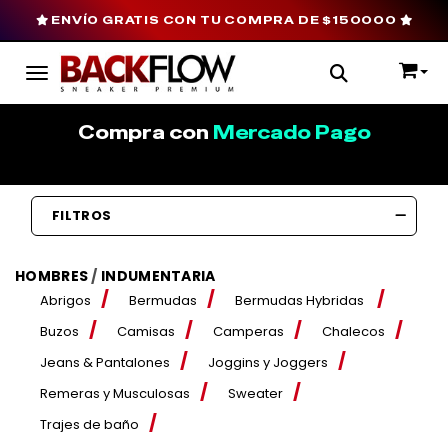
ENVÍO GRATIS CON TU COMPRA DE $150000
Toggle navigation
Compra con
Mercado Pago
FILTROS
HOMBRES
/
INDUMENTARIA
Abrigos
Bermudas
Bermudas Hybridas
Buzos
Camisas
Camperas
Chalecos
Jeans & Pantalones
Joggins y Joggers
Remeras y Musculosas
Sweater
Trajes de baño