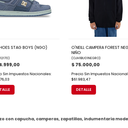
HOES STAG BOYS (NGO)
O'NEILL CAMPERA FOREST NE
NIÑO
12170
)
(
OJH1BU01NEGRO
)
4.999,00
$ 75.000,00
o Sin Impuestos Nacionales:
Precio Sin Impuestos Nacional
76,03
$61.983,47
TALLE
DETALLE
zo con capucha, camperas, zapatillas, indumentaria mode