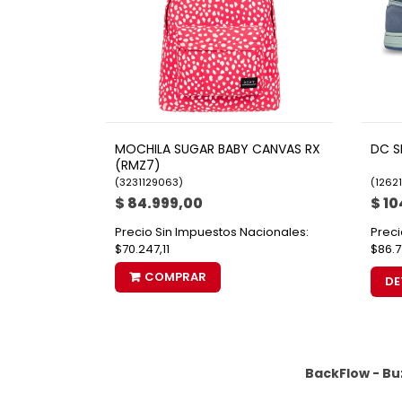
MOCHILA SUGAR BABY CANVAS RX
DC S
(RMZ7)
(
3231129063
)
(
12621
$ 84.999,00
$ 10
Precio Sin Impuestos Nacionales:
Preci
$70.247,11
$86.7
COMPRAR
DE
BackFlow - Bu