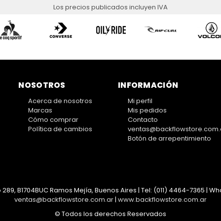
Los precios publicados incluyen IVA
NOSOTROS
INFORMACIÓN
Acerca de nosotros
Mi perfil
Marcas
Mis pedidos
Cómo comprar
Contacto
Política de cambios
ventas@backflowstore.com.
Botón de arrepentimiento
 289, B1704BUC Ramos Mejía, Buenos Aires | Tel:
(011) 4464-7365 | Wha
ventas@backflowstore.com.ar
|
www.backflowstore.com.ar
© Todos los derechos Reservados