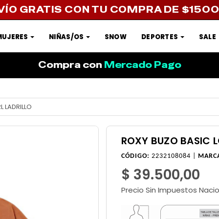
VÍO GRATIS CON TU COMPRA DE $150
MUJERES
NIÑAS/OS
SNOW
DEPORTES
SALE
Compra con
Mercado Pago
 LADRILLO
ROXY BUZO BASIC L
CÓDIGO:
2232108084 |
MARC
$ 39.500,00
Precio Sin Impuestos Naci