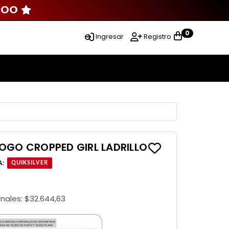
000
0
Ingresar
Registro
OGO CROPPED GIRL LADRILLO
A
:
QUIKSILVER
onales:
$32.644,63